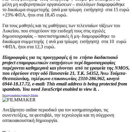
μέλη μη κυβερνητικών οργανώσεων – συλλόγων διαμορφώθηκε
το δικαίωμα συμμετοχής (ανά μια τρίωρη εισήγηση) στα 15 ευρώ
+23% ΦΠΑ, ήτοι στα 18,45 ευρώ.
Για τους μαθητές και τις μαθήτριες των τελευταίων τάξεων του
Λυκείου, που στοχεύουν την εισδοχή τους στις σχολές
δημοσιογραφίας – πανεπιστημιακές ή μη- διαμορφώθηκε το
δικαίωμα συμμετοχής ( ανά μια τρίωρη εισήγηση) στα 10 ευρώ
+ΦΠΑ, ήτοι στα 12,3 ευρώ.
Πληροφορίες για τις προεγγραφές ή το ετήσιο διαδικτυακό
project επιιμορφωτικών εισηγήσεων περί δημοσιογραφίας
παρέχονται καθημερινά και γίνονται από τα γραφεία της ΝΜΟS,
που εδρεύουν στην οδό Παυσανία 21, Τ.Κ. 54352, Άνω Τούμπα-
Θεσσαλονίκη, τηλέφωνο επικοινωνίας 2310-286.962, κινητό
6944-18.17.72, e-mail:
This email address is being protected from
spambots. You need JavaScript enabled to view it.
.
FaLang translation system by Faboba
Ανεξάρτητο online περιοδικό για τον κινηματογράφο, τις
συνεντεύξεις, τα φεστιβάλ, την τεχνολογία και τη σύγχρονη
οπτικοακουστική δημιουργία.