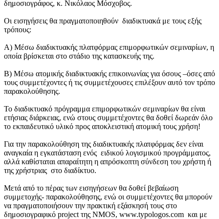
δημοσιογράφος, κ. Νικόλαος Μόσχοβος.
Οι εισηγήσεις θα πραγματοποιηθούν διαδικτυακά με τους εξής
τρόπους:
Α) Μέσω διαδικτυακής πλατφόρμας επιμορφωτικών σεμιναρίων, η
οποία βρίσκεται στο στάδιο της κατασκευής της.
Β) Μέσω ατομικής διαδικτυακής επικοινωνίας για όσους –όσες από
τους συμμετέχοντες ή τις συμμετέχουσες επιλέξουν αυτό τον τρόπο
παρακολούθησης.
Το διαδικτυακό πρόγραμμα επιμορφωτικών σεμιναρίων θα είναι
ετήσιας διάρκειας, ενώ στους συμμετέχοντες θα δοθεί δωρεάν όλο
το εκπαιδευτικό υλικό προς αποκλειστική ατομική τους χρήση!
Για την παρακολούθηση της διαδικτυακής πλατφόρμας δεν είναι
αναγκαία η εγκατάσταση ενός ειδικού λογισμικού προγράμματος,
αλλά καθίσταται απαραίτητη η απρόσκοπτη σύνδεση του χρήστη ή
της χρήστριας στο διαδίκτυο.
Μετά από το πέρας των εισηγήσεων θα δοθεί βεβαίωση
συμμετοχής- παρακολούθησης, ενώ οι συμμετέχοντες θα μπορούν
να πραγματοποιήσουν την πρακτική εξάσκησή τους στο
δημοσιογραφικό project της NMOS, www.typologos.com και με