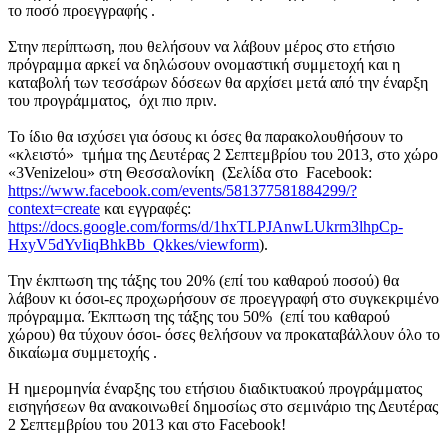
το ποσό προεγγραφής .
Στην περίπτωση, που θελήσουν να λάβουν μέρος στο ετήσιο
πρόγραμμα αρκεί να δηλώσουν ονομαστική συμμετοχή και η
καταβολή των τεσσάρων δόσεων θα αρχίσει μετά από την έναρξη
του προγράμματος, όχι πιο πριν.
Το ίδιο θα ισχύσει για όσους κι όσες θα παρακολουθήσουν το
«κλειστό» τμήμα της Δευτέρας 2 Σεπτεμβρίου του 2013, στο χώρο
«3Venizelou» στη Θεσσαλονίκη (Σελίδα στο Facebook:
https://www.facebook.com/events/581377581884299/?
context=create
και εγγραφές:
https://docs.google.com/forms/d/1hxTLPJAnwLUkrm3lhpCp-
HxyV5dYvIiqBhkBb_Qkkes/viewform
).
Την έκπτωση της τάξης του 20% (επί του καθαρού ποσού) θα
λάβουν κι όσοι-ες προχωρήσουν σε προεγγραφή στο συγκεκριμένο
πρόγραμμα. Έκπτωση της τάξης του 50% (επί του καθαρού
χώρου) θα τύχουν όσοι- όσες θελήσουν να προκαταβάλλουν όλο το
δικαίωμα συμμετοχής .
Η ημερομηνία έναρξης του ετήσιου διαδικτυακού προγράμματος
εισηγήσεων θα ανακοινωθεί δημοσίως στο σεμινάριο της Δευτέρας
2 Σεπτεμβρίου του 2013 και στο Facebook!