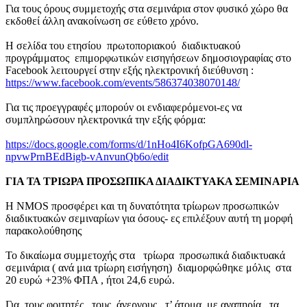
Για τους όρους συμμετοχής στα σεμινάρια στον φυσικό χώρο θα
εκδοθεί άλλη ανακοίνωση σε εύθετο χρόνο.
Η σελίδα του ετησίου πρωτοποριακού διαδικτυακού
προγράμματος επιμορφωτικών εισηγήσεων δημοσιογραφίας στο
Facebook λειτουργεί στην εξής ηλεκτρονική διεύθυνση :
https://www.facebook.com/events/586374038070148/
Για τις προεγγραφές μπορούν οι ενδιαφερόμενοι-ες να
συμπληρώσουν ηλεκτρονικά την εξής φόρμα:
https://docs.google.com/forms/d/1nHo4I6KofpGA690dl-
npvwPrnBEdBigb-vAnvunQb6o/edit
ΓΙΑ ΤΑ ΤΡΙΩΡΑ ΠΡΟΣΩΠΙΚΑ ΔΙΑΔΙΚΤΥΑΚΑ ΣΕΜΙΝΑΡΙΑ
Η ΝΜΟS προσφέρει και τη δυνατότητα τρίωρων προσωπικών
διαδικτυακών σεμιναρίων για όσους- ες επιλέξουν αυτή τη μορφή
παρακολούθησης
Το δικαίωμα συμμετοχής στα τρίωρα προσωπικά διαδικτυακά
σεμινάρια ( ανά μια τρίωρη εισήγηση) διαμορφώθηκε μόλις στα
20 ευρώ +23% ΦΠΑ , ήτοι 24,6 ευρώ.
Για τους φοιτητές, τους άνεργους, τ’ άτομα με αναπηρία , τα