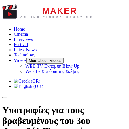
Home
Cinema
Interviews
Festival
Latest News
Technology
Videos
More about: Videos
WEB TV Eκπομπή Blow Up
Web-Tv Στα όρια της Σκέψης
Υποτροφίες για τους
βραβευμένους του 3ου