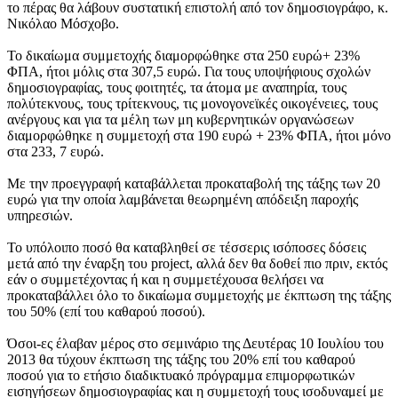
το πέρας θα λάβουν συστατική επιστολή από τον δημοσιογράφο, κ.
Νικόλαο Μόσχοβο.
Το δικαίωμα συμμετοχής διαμορφώθηκε στα 250 ευρώ+ 23%
ΦΠΑ, ήτοι μόλις στα 307,5 ευρώ. Για τους υποψήφιους σχολών
δημοσιογραφίας, τους φοιτητές, τα άτομα με αναπηρία, τους
πολύτεκνους, τους τρίτεκνους, τις μονογονεϊκές οικογένειες, τους
ανέργους και για τα μέλη των μη κυβερνητικών οργανώσεων
διαμορφώθηκε η συμμετοχή στα 190 ευρώ + 23% ΦΠΑ, ήτοι μόνο
στα 233, 7 ευρώ.
Με την προεγγραφή καταβάλλεται προκαταβολή της τάξης των 20
ευρώ για την οποία λαμβάνεται θεωρημένη απόδειξη παροχής
υπηρεσιών.
Το υπόλοιπο ποσό θα καταβληθεί σε τέσσερις ισόποσες δόσεις
μετά από την έναρξη του project, αλλά δεν θα δοθεί πιο πριν, εκτός
εάν ο συμμετέχοντας ή και η συμμετέχουσα θελήσει να
προκαταβάλλει όλο το δικαίωμα συμμετοχής με έκπτωση της τάξης
του 50% (επί του καθαρού ποσού).
Όσοι-ες έλαβαν μέρος στο σεμινάριο της Δευτέρας 10 Ιουλίου του
2013 θα τύχουν έκπτωση της τάξης του 20% επί του καθαρού
ποσού για το ετήσιο διαδικτυακό πρόγραμμα επιμορφωτικών
εισηγήσεων δημοσιογραφίας και η συμμετοχή τους ισοδυναμεί με