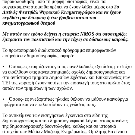
παρακολούθηση υπό τη μορφή υποτροφίας είναι τα
συγκεκριμένα άτομα θα πρέπει να έχουν λάβει μέρος στο
3ο
Διεθνές Φεστιβάλ Ψηφιακού Κινηματογράφου και να έχουν
κερδίσει μια διάκριση ή ένα βραβείο αυτού του
κινηματογραφικού θεσμού
Με αυτόν τον τρόπο δείχνει η εταιρεία NMOS ότι υποστηρίζει
έμπρακτα τον πολιτιστικό και την τέχνη σε δύσκολους καιρούς.
Το πρωτοποριακό διαδικτυακό πρόγραμμα επιμορφωτικών
εισηγήσεων δημοσιογραφίας αφορά:
• Όσους-ες ετοιμάζονται για τις πανελλαδικές εξετάσεις με στόχο
να εισέλθουν στις πανεπιστημιακές σχολές δημοσιογραφίας και
στα αντίστοιχα τμήματα Δημοσίων Σχέσεων και Επικοινωνίας των
ΤΕΙ της χώρας ή έχουν πετύχει την εισαγωγή τους στο πρώτο έτος
αυτών των τμημάτων ή των σχολών.
• Όσους- ες ανεξαρτήτως ηλικίας θέλουν να μάθουν καινούργια
πράγματα και να εμπλουτίσουν τις γνώσεις τους.
Το αντικείμενο των εισηγήσεων έγκεινται στα είδη της
δημοσιογραφίας και του δημοσιογραφικού λόγου, στους κανόνες
της δημοσιογραφικής δεοντολογίας, καθώς και σε ιστορικά
στοιχεία των Μέσων Μαζικής Ενημέρωσης. Ομιλητής θα είναι ο