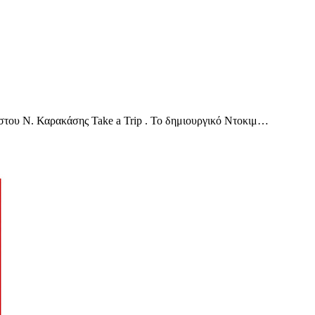
ήστου Ν. Καρακάσης Take a Trip . Το δημιουργικό Ντοκιμ…