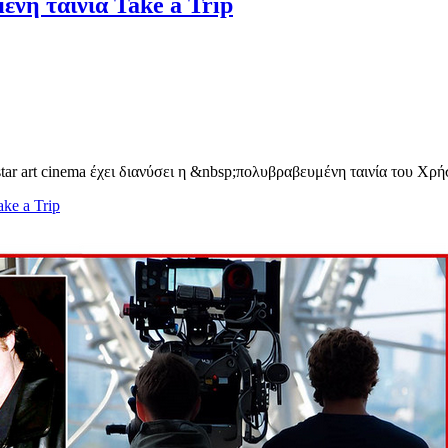
ένη ταινία Take a Trip
ar art cinema έχει διανύσει η &nbsp;πολυβραβευμένη ταινία του Χρ
ke a Trip