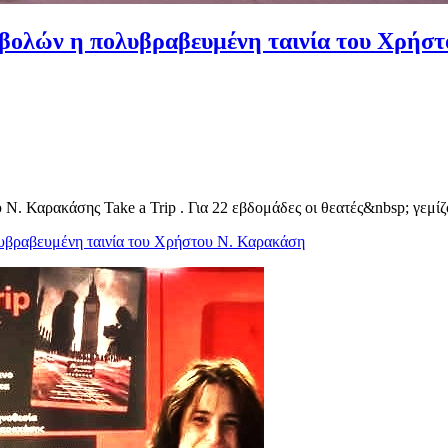
ροβολών η πολυβραβευμένη ταινία του Χρήσ
 Ν. Καρακάσης Take a Trip . Για 22 εβδομάδες οι θεατές&nbsp; γεμίζ
λυβραβευμένη ταινία του Χρήστου Ν. Καρακάση