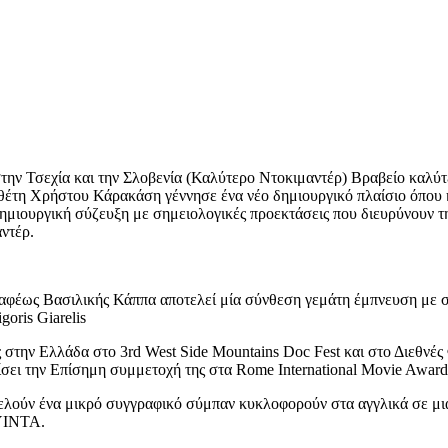
ην Τσεχία και την Σλοβενία (Καλύτερο Ντοκιμαντέρ) Βραβείο καλύτερο
οθέτη Χρήστου Κάρακάση γέννησε ένα νέο δημιουργικό πλαίσιο όπου 
μιουργική σύζευξη με σημειολογικές προεκτάσεις που διευρύνουν την 
ντέρ.
ραφέως Βασιλικής Κάππα αποτελεί μία σύνθεση γεμάτη έμπνευση με σ
oris Giarelis
στην Ελλάδα στο 3rd West Side Mountains Doc Fest και στο Διεθνές
λίσει την Eπίσημη
συμμετοχή της στα Rome International Movie Award
ελούν ένα μικρό συγγραφικό σύμπαν κυκλοφορούν στα αγγλικά σε μι
ΟΥΙΝΤΑ.