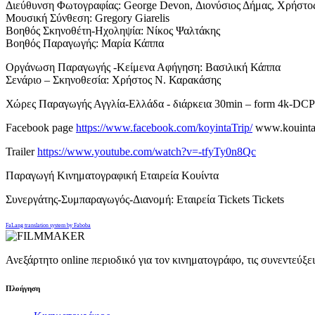
Διεύθυνση Φωτογραφίας: George Devon, Διονύσιος Δήμας, Χρήστο
Μουσική Σύνθεση: Gregory Giarelis
Βοηθός Σκηνοθέτη-Ηχοληψία: Νίκος Ψαλτάκης
Βοηθός Παραγωγής: Μαρία Κάππα
Οργάνωση Παραγωγής -Κείμενα Αφήγηση: Βασιλική Κάππα
Σενάριο – Σκηνοθεσία: Χρήστος Ν. Καρακάσης
Χώρες Παραγωγής Αγγλία-Ελλάδα - διάρκεια 30min – form 4k-DCP
Facebook page
https://www.facebook.com/koyintaTrip/
www.kouinta-
Trailer
https://www.youtube.com/watch?v=-tfyTy0n8Qc
Παραγωγή Κινηματογραφική Εταιρεία Κουίντα
Συνεργάτης-Συμπαραγωγός-Διανομή: Εταιρεία Tickets Tickets
FaLang translation system by Faboba
Ανεξάρτητο online περιοδικό για τον κινηματογράφο, τις συνεντεύξε
Πλοήγηση