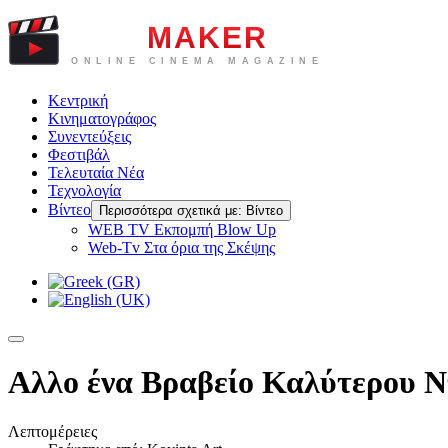
Κεντρική
Κινηματογράφος
Συνεντεύξεις
Φεστιβάλ
Τελευταία Νέα
Τεχνολογία
Βίντεο
Περισσότερα σχετικά με: Βίντεο
WEB TV Eκπομπή Blow Up
Web-Tv Στα όρια της Σκέψης
Αλλο ένα Βραβείο Καλύτερου Ντο
Λεπτομέρειες