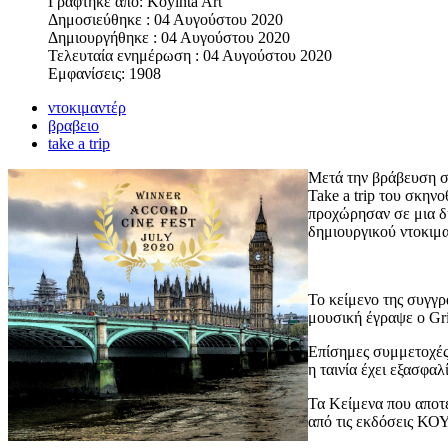
Γράφτηκε από:
Koyinta Art
Δημοσιεύθηκε : 04 Αυγούστου 2020
Δημιουργήθηκε : 04 Αυγούστου 2020
Τελευταία ενημέρωση : 04 Αυγούστου 2020
Εμφανίσεις: 1908
ντοκιμαντέρ
βραβειο
take a trip
Μετά την βράβευση στ
Take a trip του σκην
προχώρησαν σε μια δη
δημιουργικού ντοκιμα
Το κείμενο της συγγ
μουσική έγραψε ο Grig
Επίσημες συμμετοχές 
η ταινία έχει εξασφα
Τα Κείμενα που αποτ
από τις εκδόσεις Κ