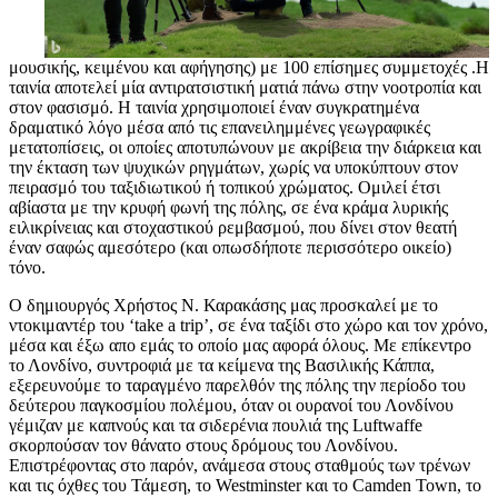
μουσικής, κειμένου και αφήγησης) με 100 επίσημες συμμετοχές .Η
ταινία αποτελεί μία αντιρατσιστική ματιά πάνω στην νοοτροπία και
στον φασισμό. Η ταινία χρησιμοποιεί έναν συγκρατημένα
δραματικό λόγο μέσα από τις επανειλημμένες γεωγραφικές
μετατοπίσεις, οι οποίες αποτυπώνουν με ακρίβεια την διάρκεια και
την έκταση των ψυχικών ρηγμάτων, χωρίς να υποκύπτουν στον
πειρασμό του ταξιδιωτικού ή τοπικού χρώματος. Ομιλεί έτσι
αβίαστα με την κρυφή φωνή της πόλης, σε ένα κράμα λυρικής
ειλικρίνειας και στοχαστικού ρεμβασμού, που δίνει στον θεατή
έναν σαφώς αμεσότερο (και οπωσδήποτε περισσότερο οικείο)
τόνο.
Ο δημιουργός Χρήστος N. Καρακάσης μας προσκαλεί με το
ντοκιμαντέρ του ‘take a trip’, σε ένα ταξίδι στο χώρο και τον χρόνο,
μέσα και έξω απο εμάς το οποίο μας αφορά όλους. Με επίκεντρο
το Λονδίνο, συντροφιά με τα κείμενα της Βασιλικής Κάππα,
εξερευνούμε το ταραγμένο παρελθόν της πόλης την περίοδο του
δεύτερου παγκοσμίου πολέμου, όταν οι ουρανοί του Λονδίνου
γέμιζαν με καπνούς και τα σιδερένια πουλιά της Luftwaffe
σκορπούσαν τον θάνατο στους δρόμους του Λονδίνου.
Επιστρέφοντας στο παρόν, ανάμεσα στους σταθμούς των τρένων
και τις όχθες του Τάμεση, το Westminster και το Camden Town, το