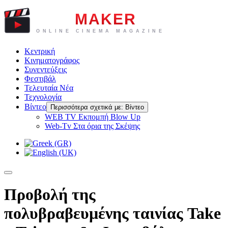
Κεντρική
Κινηματογράφος
Συνεντεύξεις
Φεστιβάλ
Τελευταία Νέα
Τεχνολογία
Βίντεο
Περισσότερα σχετικά με: Βίντεο
WEB TV Eκπομπή Blow Up
Web-Tv Στα όρια της Σκέψης
Προβολή της
πολυβραβευμένης ταινίας Take