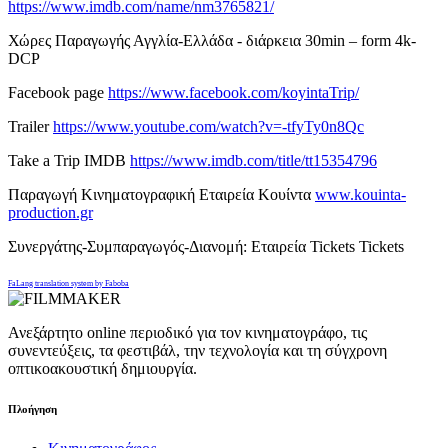
https://www.imdb.com/name/nm3765821/
Χώρες Παραγωγής Αγγλία-Ελλάδα - διάρκεια 30min – form 4k-
DCP
Facebook page
https://www.facebook.com/koyintaTrip/
Trailer
https://www.youtube.com/watch?v=-tfyTy0n8Qc
Take a Trip IMDB
https://www.imdb.com/title/tt15354796
Παραγωγή Κινηματογραφική Εταιρεία Κουίντα
www.kouinta-
production.gr
Συνεργάτης-Συμπαραγωγός-Διανομή: Εταιρεία Tickets Tickets
FaLang translation system by Faboba
Ανεξάρτητο online περιοδικό για τον κινηματογράφο, τις
συνεντεύξεις, τα φεστιβάλ, την τεχνολογία και τη σύγχρονη
οπτικοακουστική δημιουργία.
Πλοήγηση