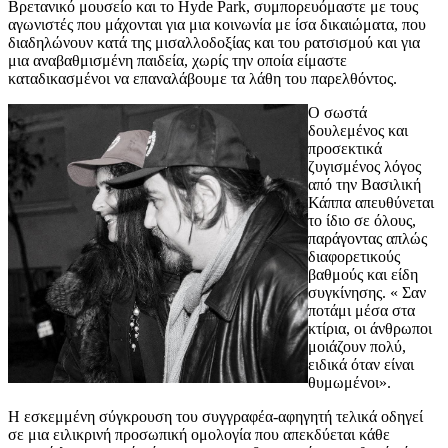
Βρετανικό μουσείο και το Hyde Park, συμπορευόμαστε με τους
αγωνιστές που μάχονται για μια κοινωνία με ίσα δικαιώματα, που
διαδηλώνουν κατά της μισαλλοδοξίας και του ρατσισμού και για
μια αναβαθμισμένη παιδεία, χωρίς την οποία είμαστε
καταδικασμένοι να επαναλάβουμε τα λάθη του παρελθόντος.
Ο σωστά
δουλεμένος και
προσεκτικά
ζυγισμένος λόγος
από την Βασιλική
Κάππα απευθύνεται
το ίδιο σε όλους,
παράγοντας απλώς
διαφορετικούς
βαθμούς και είδη
συγκίνησης. « Σαν
ποτάμι μέσα στα
κτίρια, οι άνθρωποι
μοιάζουν πολύ,
ειδικά όταν είναι
θυμωμένοι».
Η εσκεμμένη σύγκρουση του συγγραφέα-αφηγητή τελικά οδηγεί
σε μια ειλικρινή προσωπική ομολογία που απεκδύεται κάθε