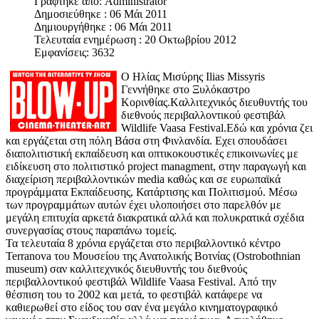
Γράφτηκε από:
Administrator
Δημοσιεύθηκε : 06 Μάι 2011
Δημιουργήθηκε : 06 Μάι 2011
Τελευταία ενημέρωση : 20 Οκτωβρίου 2012
Εμφανίσεις: 3632
Ο Ηλίας Μισύρης Ilias Missyris
Γεννήθηκε στο Ξυλόκαστρο
Κορινθίας.Kαλλιτεχνικός διευθυντής του
διεθνούς περιβαλλοντικού φεστιβάλ
Wildlife Vaasa Festival.Εδώ και χρόνια ζει
και εργάζεται στη πόλη Βάσα στη Φινλανδία. Eχει σπουδάσει
διαπολιτιστική εκπαίδευση και oπτικοκουστικές επικοινωνίες με
ειδίκευση στο πολιτιστικό project managment, στην παραγωγή και
διαχείριση περιβαλλοντικών media καθώς και σε ευρωπαϊκά
προγράμματα Εκπαίδευσης, Κατάρτισης και Πολιτισμού. Μέσω
των προγραμμάτων αυτών έχει υλοποιήσει στο παρελθόν με
μεγάλη επιτυχία αρκετά διακρατικά αλλά και πολυκρατικά σχέδια
συνεργασίας στους παραπάνω τομείς.
Τα τελευταία 8 χρόνια εργάζεται στο περιβαλλοντικό κέντρο
Terranova του Μουσείου της Ανατολικής Βοτνίας (Ostrobothnian
museum) σαν καλλιτεχνικός διευθυντής του διεθνούς
περιβαλλοντικού φεστιβάλ Wildlife Vaasa Festival. Από την
θέσπιση του το 2002 και μετά, το φεστιβάλ κατάφερε να
καθιερωθεί στο είδος του σαν ένα μεγάλο κινηματογραφικό