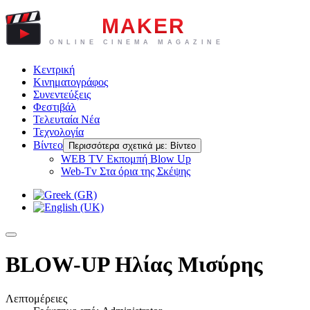
Κεντρική
Κινηματογράφος
Συνεντεύξεις
Φεστιβάλ
Τελευταία Νέα
Τεχνολογία
Βίντεο
Περισσότερα σχετικά με: Βίντεο
WEB TV Eκπομπή Blow Up
Web-Tv Στα όρια της Σκέψης
BLOW-UP Ηλίας Μισύρης
Λεπτομέρειες