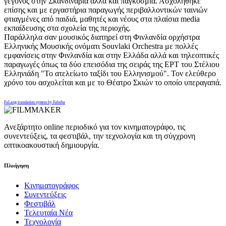
γεγονός στην Σκανδιναβία αλλά και παγκόσμια. Ασχολήθηκε
επίσης και με εργαστήρια παραγωγής περιβαλλοντικών ταινιών
φτιαγμένες από παιδιά, μαθητές και νέους στα πλαίσια media
εκπαίδευσης στα σχολεία της περιοχής.
Παράλληλα σαν μουσικός διατηρεί στη Φινλανδία ορχήστρα
Ελληνικής Μουσικής ονόματι Souvlaki Orchestra με πολλές
εμφανίσεις στην Φινλανδία και στην Ελλάδα αλλά και τηλεοπτικές
παραγωγές όπως τα δύο επεισόδια της σειράς της ΕΡΤ του Στέλιου
Ελληνιάδη "Το ατελείωτο ταξίδι του Ελληνισμού". Τον ελεύθερο
χρόνο του ασχολείται και με τo Θέατρο Σκιών το οποίο υπεραγαπά.
FaLang translation system by Faboba
Ανεξάρτητο online περιοδικό για τον κινηματογράφο, τις
συνεντεύξεις, τα φεστιβάλ, την τεχνολογία και τη σύγχρονη
οπτικοακουστική δημιουργία.
Πλοήγηση
Κινηματογράφος
Συνεντεύξεις
Φεστιβάλ
Τελευταία Νέα
Τεχνολογία