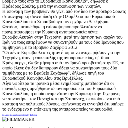
βραβείο τους από το Ευρωπαϊκό Κοινοβούλιο", δήλωσε ο
Πρόεδρος Σουλτς, μετά την ανακοίνωση των νικητών.
Η απονομή των βραβείων θα γίνει από τον ίδιο τον πρόεδρο Σουλτς
σε πανηγυρική συνεδρίαση στην Ολομέλεια του Ευρωπαϊκού
Κοινοβουλίου στο Στρασβούργο τον ερχόμενο Δεκέμβριο.
Ωστόσο, ματαιώθηκε η επίσκεψη που προβλεπόταν να
πραγματοποιήσει την Κυριακή αντιπροσωπεία πέντε
Ευρωβουλευτών στην Τεχεράνη, μετά την άρνηση των αρχών του
Ιράν να τους επιτρέψουν να συναντηθούν με τους δύο Ιρανούς που
τιμήθηκαν με το Βραβείο Ζαχάρωφ 2012.
"Οι πέντε Ευρωβουλευτές ήταν έτοιμοι να αναχωρήσουν για την
Τεχεράνη, όταν η επικεφαλής της αντιπροσωπείας, η Τάρια
Κρόνμπεργκ, έλαβε μήνυμα από τον Ιρανό πρεσβευτή στην ΕΕ, το
οποίο έλεγε ότι δεν θα πάρουν άδεια να συναντήσουν τους δύο
τιμηθέντες με το Βραβείο Ζαχάρωφ", δήλωσε πηγή του
Ευρωπαϊκού Κοινοβουλίου στις Βρυξέλλες.
Λίγο νωρίτερα τα ιρανικά μέσα ενημέρωσης μετέδιδαν ότι οι
ιρανικές αρχές αρνήθηκαν σε αντιπροσωπεία του Ευρωπαϊκού
Κοινοβουλίου, η οποία αναμενόταν την Κυριακή στην Τεχεράνη,
να συναντήσει τον Παναχί και την Σοτουντέχ, οι οποίοι είναι υπό
κράτηση για πολιτικούς λόγους, αφήνοντας να εννοηθεί ότι υπήρχε
το ενδεχόμενο η επίσκεψη της αντιπροσωπείας να ακυρωθεί.
FaLang translation system by Faboba