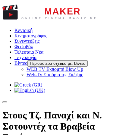
Κεντρική
Κινηματογράφος
Συνεντεύξεις
Φεστιβάλ
Τελευταία Νέα
Τεχνολογία
Βίντεο
Περισσότερα σχετικά με: Βίντεο
WEB TV Eκπομπή Blow Up
Web-Tv Στα όρια της Σκέψης
Στους Τζ. Παναχί και Ν.
Σοτουντέχ τα Βραβεία