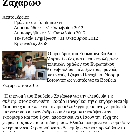
Ζαχάρωφ
Λεπτομέρειες
Γράφτηκε από:
filmmaker
Δημοσιεύθηκε : 31 Οκτωβρίου 2012
Δημιουργήθηκε : 31 Οκτωβρίου 2012
Τελευταία ενημέρωση : 31 Οκτωβρίου 2012
Εμφανίσεις: 2858
Ο πρόεδρος του Ευρωκοινοβουλίου
Μάρτιν Σουλτς και οι επικεφαλής των
πολιτικών ομάδων του Ευρωπαϊκού
Κοινοβουλίου επέλεξαν τους Ιρανούς
ακτιβιστές Τζαφάρ Παναχί και Νασρίμ
Σοτουντέχ ως νικητές για τα Βραβεία
Ζαχάρωφ του 2012.
"Η απονομή του Βραβείου Ζαχάρωφ για την ελευθερία της
σκέψης, στον σκηνοθέτη Τζαφάρ Παναχί και την δικηγόρο Νασρίμ
Σοτουντέχ αποτελεί ένα μήνυμα αλληλεγγύης και αναγνώρισης σε
μια γυναίκα και έναν άνδρα που δεν έχουν υποκύψει στον
εκφοβισμό και που έχουν αποφασίσει να θέσουν την τύχη της
χώρας τους πάνω από τη δική τους. Ελπίζω ειλικρινά να μπορέσουν
να έρθουν στο Στρασβούργο το Δεκέμβριο για να παραλάβουν το